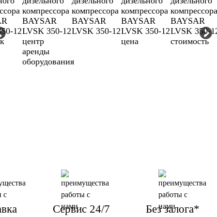
авка
Сервис 24/7
Без залога*