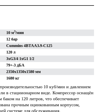
3
10 м
/мин
12 бар
Cummins 4BTAA3.9-C125
ельное
ОАО "Белсталь" горно
ООО "Кроно
120 л
 - 5"
металлургический комбинат
Башкортост
3xG3/4 1xG1 1/2
79+-3 дБА
2350х1350х1580 мм
1680 кг
 производительностью 10 куб/мин и давлением
 или в стациионарном виде. Компрессор оснащён
баком на 120 литров, что обеспечивает
дована прочным оцинкованным корпусом,
ей системе для обслуживания.