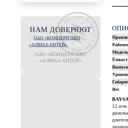
ОПИ
НАМ ДОВЕРЯЮТ
Произв
Рабоче
Модель
ОАО «КОНЦЕРН ПВО
Ёмкост
«АЛМАЗ-АНТЕЙ»
филиал ООО
Шахтбау Гмб
Выпуск
рудника 
Уровен
Габари
Вес
BAYS
12 атм
дизель
длител
защища