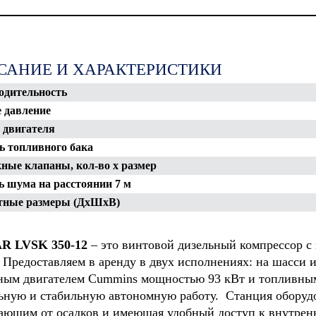
САНИЕ И ХАРАКТЕРИСТИКИ
одительность
е давление
 двигателя
ООО
ООО "Строит
ь топливного бака
"Нефтегазстройинвест"
управление
 "Тиссен
х" Южного
ные клапаны, кол-во x размер
СКРУ-2
ь шума
на расстоянии 7 м
тные размеры (ДхШхВ)
AR
LVSK 350-12
– это винтовой дизельный компрессор с
. Предоставляем в аренду в двух исполнениях: на шасси
ным двигателем Cummins мощностью 93 кВт и топливным 
ьную и стабильную автономную работу. Станция обору
ющим от осадков и имеющая удобный доступ к внутренн