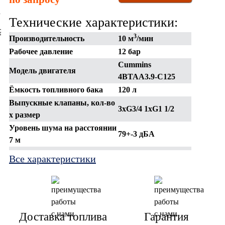
Технические характеристики:
3
Производительность
10 м
/мин
Рабочее давление
12 бар
Cummins
Модель двигателя
4BTAA3.9-C125
Ёмкость топливного бака
120 л
Выпускные клапаны, кол-во
3xG3/4 1xG1 1/2
x размер
Уровень шума
на расстоянии
79+-3 дБА
7 м
Габаритные размеры
Все характеристики
2350х1350х1580 мм
(ДхШхВ)
Вес
1680 кг
Доставка топлива
Гарантия